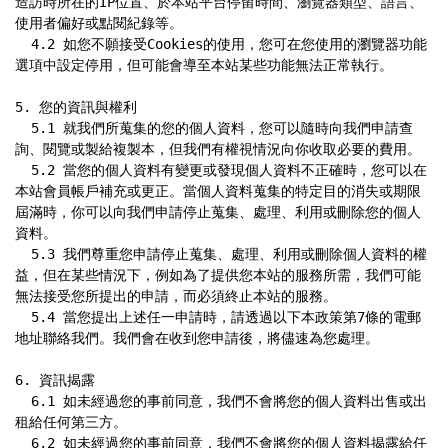
造訪時所在的IP位置、於本站平台停留時間、瀏覽器類型、語言、
使用者偏好或點閱紀錄等。

  4.2 如您不願接受Cookies的使用，您可在您使用的瀏覽器功能
選項中設定停用，但可能會導至本站某些功能無法正常執行。

5. 您的資訊與權利

  5.1 就我們所蒐集的您的個人資料，您可以隨時向我們申請查
詢、閱覽或製給複製本，但我們有權視情況向你收取必要的費用。

  5.2 當您的個人資料有變更或發現個人資料不正確時，您可以在
本站會員帳戶補充或更正。當個人資料蒐集的特定目的消失或期限
屆滿時，你可以向我們申請停止蒐集、處理、利用或刪除您的個人
資料。

  5.3 我們尊重您申請停止蒐集、處理、利用或刪除個人資料的權
益，但在某些情況下，例如為了提供您本站的服務所需，我們可能
無法接受您所提出的申請，而必須終止本站的服務。

  5.4 當您提出上述任一申請時，請透過以下本政策第7條的電郵
地址聯絡我們。我們會在收到您申請後，將儘速為您處理。

6. 資訊揭露

  6.1 如未經過您的事前同意，我們不會將您的個人資料出售或出
租給任何第三方。

  6.2 如未經過您的事前同意，我們不會將您的個人資料揭露給任