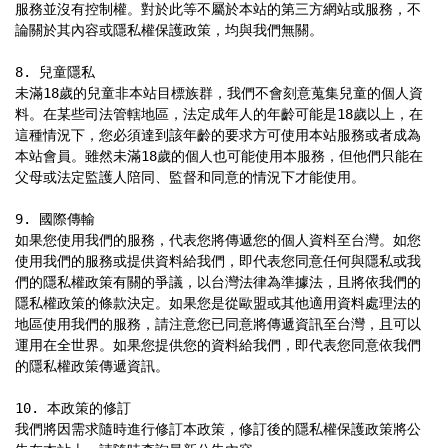
服務並沒有控制權。對於此等不屬於本站的第三方網站或服務，不
論關於其內容或隱私權保護政策，均與我們無關。

8. 兒童隱私

未滿18歲的兒童非本站目標族群，我們不會刻意蒐集兒童的個人資
料。在某些司法管轄地區，法定成年人的年齡可能是18歲以上，在
這種情況下，您必須達到該年齡的要求方可使用本站服務或者成為
本站會員。雖然未滿18歲的個人也可能使用本服務，但他們只能在
父母或法定監護人陪同、監督和同意的情況下才能使用。

9. 國際傳輸

如果您使用我們的服務，代表您將傳遞您的個人資料至台灣。如您
使用我們的服務或提供資料給我們，即代表您同意任何與隱私或我
們的隱私權政策有關的爭議，以台灣法律為準據法，且將依我們的
隱私權政策的條款決定。如果您是從歐盟或其他適用資料處理法的
地區使用我們的服務，請注意您已同意將傳遞資訊至台灣，且可以
運用在全世界。如果您提供您的資料給我們，即代表您同意依我們
的隱私權政策傳遞資訊。

10. 本政策的修訂

我們將因需求隨時進行修訂本政策，修訂後的隱私權保護政策將公