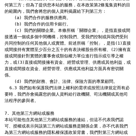
何第三方；但為了提供您本站的服務，在本政策第2條蒐集資料的目
的範圍內，我們會將您的個人資料揭露給下列第三方：

    (a) 我們合作的服務供應商。

    (b) 我們合作的信用卡銀行。

    (c) 我們的關聯企業。本條所稱「關聯企業」，是指直接或間
接透過一個或多個中間機構，控制我們、受我們控制或與我們受到
共同控制的任何其他個人或實體。前述所稱「控制」，是指(1)直接
或間接持有實體至少百分之五十的有表決權股份所有權、(2)擁有直
接或間接針對實體的董事會或類似權力單位進行指示或引導之權
力，或(3)直接或間接擁有資金、經營或管理、供應或其他利益，或
直接或間接在資金、經營管理、供應或其他利益方面具有密切關
係。

    (d) 我們的財務、會計、法律、保險方面的專業顧問。

  6.3 我們如有保護我們法律上權利的需求或按照法律規定而有必
要時，我們亦會揭露您的個人資料給行政機關、司法機關或其他司
法程序的參與者。

7. 其他第三方網站或服務

本站可能包含其他第三方網站或服務的連結，但這不代表我們認
可、授權或表示與該第三方網站或服務是關係企業，亦不代表我們
為第三方網站或服務的隱私權保護政策背書，我們對第三方網站或