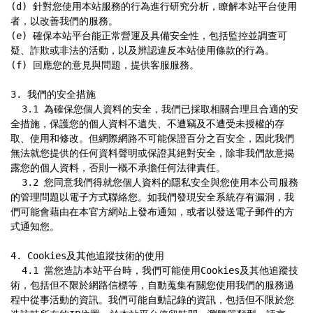
(d) 針對您使用本站服務的行為進行研究分析，瞭解本站平台使用
者，以改善我們的服務。

(e) 確保本站平台能正常營運及具備安全性，包括監控並調查可
疑、詐欺或非法的活動，以及辨認違反本站使用條款的行為。

(f) 回應您的意見與問題，提供客服服務。

3. 我們的安全措施

  3.1 為確保您個人資料的安全，我們已採取相關合理且合適的安
全措施，保護您的個人資料不遺失、不遭竊及不遭受未授權的存
取、使用和修改。但網際網路不可能保證百分之百安全，因此我們
無法就您提供的任何資料聲明或保證其絕對安全，除非我們故意揭
露您的個人資料，否則一概不承擔任何法律責任。

  3.2 您同意我們得就您個人資料的隱私安全與您使用本公司服務
的管理問題以電子方式聯絡您。如我們發現安全系統存有漏洞，我
們可能會藉由在本官方網站上發布通知，或者以發送電子郵件的方
式通知您。

4. Cookies及其他追蹤技術的使用

  4.1 當您造訪本站平台時，我們可能使用Cookies及其他追蹤技
術，包括但不限於網路信標等，自動蒐集有關您使用我們的服務過
程中從事活動的資訊。我們可能自動記錄的資訊，包括但不限於您